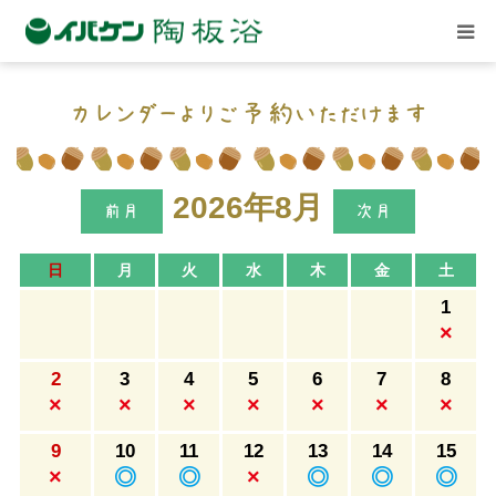
ごあいさつ
カレンダーよりご予約いただけます
店舗案内
2026年8月
記事と体験談
日
月
火
水
木
金
土
1
イベント
×
2
3
4
5
6
7
8
関連施設
×
×
×
×
×
×
×
9
10
11
12
13
14
15
ご予約
×
◎
◎
×
◎
◎
◎