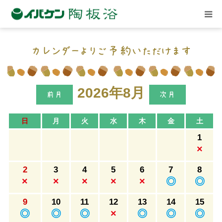
ごあいさつ
カレンダーよりご予約いただけます
店舗案内
2026年8月
記事と体験談
日
月
火
水
木
金
土
1
イベント
×
2
3
4
5
6
7
8
関連施設
×
×
×
×
×
◎
◎
9
10
11
12
13
14
15
ご予約
◎
◎
◎
×
◎
◎
◎