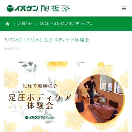
ーム
お知らせ
5/7(木)・21(木) 足圧ボディケア…
ごあいさつ
5/7(木)・21(木) 足圧ボディケア体験会
店舗案内
2026.05.3
記事と体験談
イベント
関連施設
ご予約