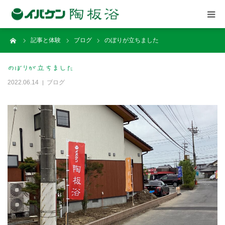
ーム
記事と体験
ブログ
のぼりが立ちました
ごあいさつ
のぼりが立ちました
店舗案内
2022.06.14
ブログ
記事と体験談
イベント
関連施設
ご予約