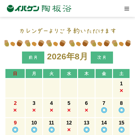
ごあいさつ
カレンダーよりご予約いただけます
店舗案内
2026年8月
記事と体験談
日
月
火
水
木
金
土
1
イベント
×
2
3
4
5
6
7
8
関連施設
×
×
×
×
×
◎
◎
9
10
11
12
13
14
15
ご予約
◎
◎
◎
×
◎
◎
◎