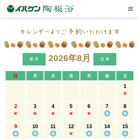
ごあいさつ
カレンダーよりご予約いただけます
店舗案内
2026年8月
記事と体験談
日
月
火
水
木
金
土
1
イベント
×
2
3
4
5
6
7
8
関連施設
×
×
×
×
×
◎
◎
9
10
11
12
13
14
15
ご予約
◎
◎
◎
×
◎
◎
◎